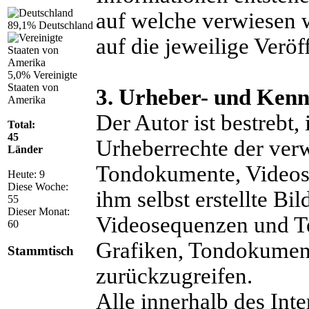
auf welche verwiesen w
89,1%
Deutschland
auf die jeweilige Veröf
5,0%
Vereinigte
Staaten von
3. Urheber- und Kenn
Amerika
Der Autor ist bestrebt,
Total:
45
Urheberrechte der verw
Länder
Tondokumente, Videos
Heute:
9
Diese Woche:
ihm selbst erstellte B
55
Dieser Monat:
Videosequenzen und Tex
60
Grafiken, Tondokumen
Stammtisch
zurückzugreifen.
Alle innerhalb des Int